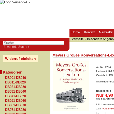
Home
Kontakt
Merkzettel
Startseite
»
Besondere Angebo
Erweiterte Suche »
Meyers Großes Konversations-Lex
Widerruf einleiten
Art.Nr.:
1294
Lieferzeit:
3-4 
Kategorien
Gewicht in KG
DB001-DB010
Artikeldatenbl
DB011-DB020
DB021-DB030
Statt
89,90 €
DB031-DB040
Nur 4,90
DB041-DB050
Sie sparen ru
DB051-DB060
inkl. Umsatzste
DB061-DB070
zzgl.
Versandk
DB071-DB080