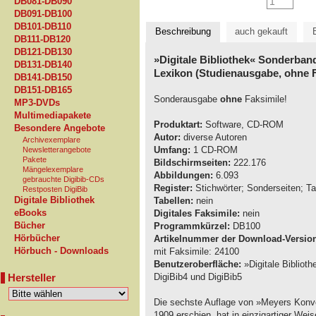
DB081-DB090
DB091-DB100
DB101-DB110
Beschreibung
auch gekauft
DB111-DB120
DB121-DB130
»Digitale Bibliothek« Sonderba
DB131-DB140
Lexikon (Studienausgabe, ohne F
DB141-DB150
DB151-DB165
Sonderausgabe
ohne
Faksimile!
MP3-DVDs
Multimediapakete
Produktart:
Software, CD-ROM
Besondere Angebote
Autor:
diverse Autoren
Archivexemplare
Umfang:
1 CD-ROM
Newsletterangebote
Pakete
Bildschirmseiten:
222.176
Mängelexemplare
Abbildungen:
6.093
gebrauchte Digibib-CDs
Register:
Stichwörter; Sonderseiten; Ta
Restposten DigiBib
Digitale Bibliothek
Tabellen:
nein
eBooks
Digitales Faksimile:
nein
Bücher
Programmkürzel:
DB100
Hörbücher
Artikelnummer der Download-Versio
Hörbuch - Downloads
mit Faksimile: 24100
Benutzeroberfläche:
»Digitale Bibliot
Hersteller
DigiBib4 und DigiBib5
Die sechste Auflage von »Meyers Konve
1909 erschien, hat in einzigartiger We