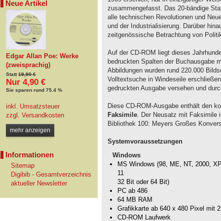
Neue Artikel
zusammengefasst. Das 20-bändige Stan
alle technischen Revolutionen und Neu
und der Industrialisierung. Darüber hinau
zeitgenössische Betrachtung von Politi
Auf der CD-ROM liegt dieses Jahrhunder
Edgar Allan Poe: Werke
bedruckten Spalten der Buchausgabe mi
(zweisprachig)
Abbildungen wurden rund 220.000 Bildsc
Statt
19,90 €
Volltextsuche in Windeseile erschließen
Nur 4,90 €
gedruckten Ausgabe versehen und durch
Sie sparen rund 75.4 %
Diese CD-ROM-Ausgabe enthält den kom
inkl. Umsatzsteuer
Faksimile
. Der Neusatz mit Faksimile i
zzgl.
Versandkosten
Bibliothek 100: Meyers Großes Konvers
mehr anzeigen
Systemvoraussetzungen
Informationen
Windows
MS Windows (98, ME, NT, 2000, XP, 
Sitemap
11
Digibib - Gesamtverzeichnis
32 Bit oder 64 Bit)
aktueller Newsletter
PC ab 486
64 MB RAM
Grafikkarte ab 640 x 480 Pixel mit 
CD-ROM Laufwerk