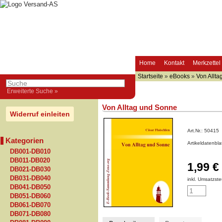
Home
Kontakt
Merkzettel
Startseite
»
eBooks
»
Von Allt
Erweiterte Suche »
Von Alltag und Sonne
Widerruf einleiten
Art.Nr.:
50415
Kategorien
Artikeldatenbl
DB001-DB010
DB011-DB020
1,99 €
DB021-DB030
DB031-DB040
inkl. Umsatzste
DB041-DB050
DB051-DB060
DB061-DB070
DB071-DB080