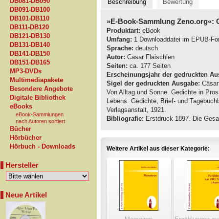
DB081-DB090
Beschreibung
Bewertung
DB091-DB100
DB101-DB110
»E-Book-Sammlung Zeno.org«: C
DB111-DB120
Produktart:
eBook
DB121-DB130
Umfang:
1 Downloaddatei im EPUB-Fo
DB131-DB140
Sprache:
deutsch
DB141-DB150
Autor:
Cäsar Flaischlen
DB151-DB165
Seiten:
ca. 177 Seiten
MP3-DVDs
Erscheinungsjahr der gedruckten Au
Multimediapakete
Sigel der gedruckten Ausgabe:
Cäsar 
Besondere Angebote
Von Alltag und Sonne. Gedichte in Pro
Digitale Bibliothek
Lebens. Gedichte, Brief- und Tagebuchbl
eBooks
Verlagsanstalt, 1921.
eBook-Sammlungen
Bibliografie:
Erstdruck 1897. Die Gesa
nach Autoren sortiert
Bücher
Hörbücher
Hörbuch - Downloads
Weitere Artikel aus dieser Kategorie:
Hersteller
Neue Artikel