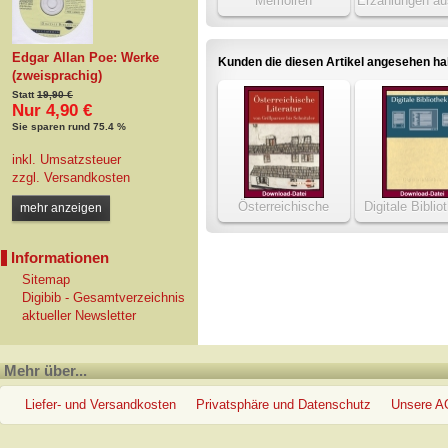
Memoiren
Erzählungen au
Nacht (Ausw
Edgar Allan Poe: Werke
Kunden die diesen Artikel angesehen h
(zweisprachig)
Statt
19,90 €
Nur 4,90 €
Sie sparen rund 75.4 %
inkl. Umsatzsteuer
zzgl.
Versandkosten
Österreichische
Digitale Biblio
mehr anzeigen
Literatur von
(Download
Grillparzer bis
Informationen
Schnitzler
Sitemap
Digibib - Gesamtverzeichnis
aktueller Newsletter
Mehr über...
Liefer- und Versandkosten
Privatsphäre und Datenschutz
Unsere 