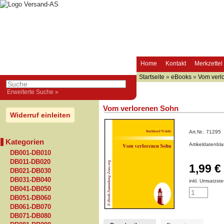
Home
Kontakt
Merkzettel
Startseite
»
eBooks
»
Vom verl
Erweiterte Suche »
Vom verlorenen Sohn
Widerruf einleiten
Art.Nr.:
71295
Kategorien
Artikeldatenbl
DB001-DB010
DB011-DB020
1,99 €
DB021-DB030
DB031-DB040
inkl. Umsatzste
DB041-DB050
DB051-DB060
DB061-DB070
DB071-DB080