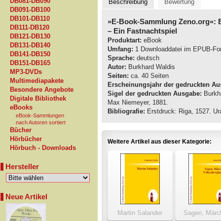
DB081-DB090
Beschreibung
Bewertung
DB091-DB100
DB101-DB110
»E-Book-Sammlung Zeno.org«: B
DB111-DB120
– Ein Fastnachtspiel
DB121-DB130
Produktart:
eBook
DB131-DB140
Umfang:
1 Downloaddatei im EPUB-Fo
DB141-DB150
Sprache:
deutsch
DB151-DB165
Autor:
Burkhard Waldis
MP3-DVDs
Seiten:
ca. 40 Seiten
Multimediapakete
Erscheinungsjahr der gedruckten Au
Besondere Angebote
Sigel der gedruckten Ausgabe:
Burkha
Digitale Bibliothek
Max Niemeyer, 1881.
eBooks
Bibliografie:
Erstdruck: Riga, 1527. Ur
eBook-Sammlungen
nach Autoren sortiert
Bücher
Hörbücher
Weitere Artikel aus dieser Kategorie:
Hörbuch - Downloads
Hersteller
Neue Artikel
Martin Salander
Sagen, Märc