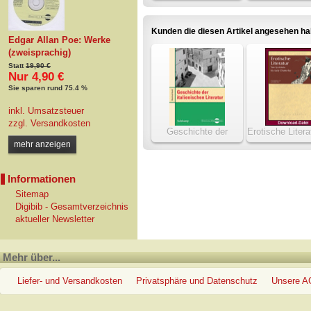
Volksabergla
Kunden die diesen Artikel angesehen h
Edgar Allan Poe: Werke
(zweisprachig)
Statt
19,90 €
Nur 4,90 €
Sie sparen rund 75.4 %
inkl. Umsatzsteuer
zzgl.
Versandkosten
Geschichte der
Erotische Litera
italienischen Literatur
Lysistrata bis
mehr anzeigen
Chatterle
Informationen
Sitemap
Digibib - Gesamtverzeichnis
aktueller Newsletter
Mehr über...
Liefer- und Versandkosten
Privatsphäre und Datenschutz
Unsere 