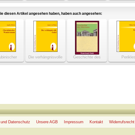
chen und
bräuche
ie diesen Artikel angesehen haben, haben auch angesehen:
ubinischer
Die verhängnisvolle
Geschichte des
Perikle
dersmann
Gabel
Altertums
 und Datenschutz
Unsere AGB
Impressum
Kontakt
Widerrufsrecht