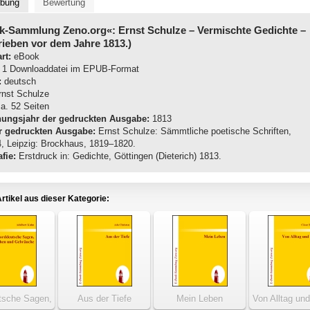
ibung
Bewertung
k-Sammlung Zeno.org«: Ernst Schulze
– Vermischte Gedichte –
ieben vor dem Jahre 1813.)
rt:
eBook
1 Downloaddatei im EPUB-Format
:
deutsch
nst Schulze
a. 52 Seiten
nungsjahr der gedruckten Ausgabe:
1813
r gedruckten Ausgabe:
Ernst Schulze: Sämmtliche poetische Schriften,
, Leipzig: Brockhaus, 1819–1820.
fie:
Erstdruck in: Gedichte, Göttingen (Dieterich) 1813.
rtikel aus dieser Kategorie:
tsche Sagen,
Aus der Tiefe
Mein Leben
Von Alltag un