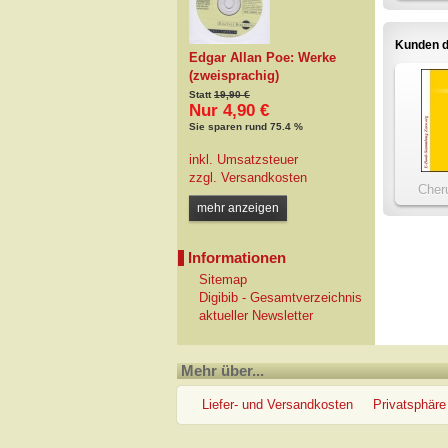
Mär
Ge
Kunden d
Edgar Allan Poe: Werke
(zweisprachig)
Statt
19,90 €
Nur 4,90 €
Sie sparen rund 75.4 %
inkl. Umsatzsteuer
zzgl.
Versandkosten
Cher
Wan
mehr anzeigen
Informationen
Sitemap
Digibib - Gesamtverzeichnis
aktueller Newsletter
Mehr über...
Liefer- und Versandkosten
Privatsphäre