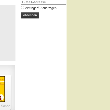
eintragen
austragen
d Sonne