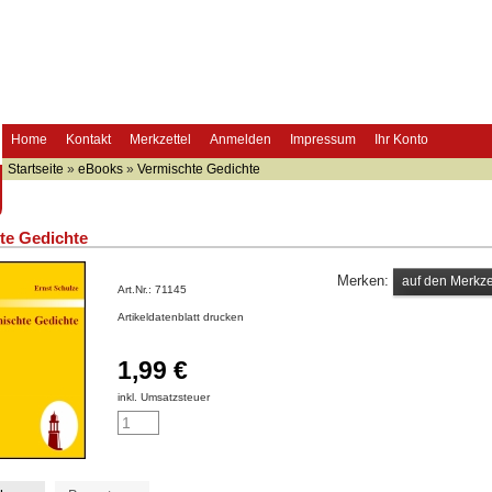
Home
Kontakt
Merkzettel
Anmelden
Impressum
Ihr Konto
Startseite
»
eBooks
»
Vermischte Gedichte
te Gedichte
Merken:
Art.Nr.:
71145
Artikeldatenblatt drucken
1,99 €
inkl. Umsatzsteuer