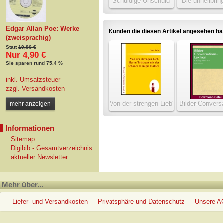
Schuldige Unschuld
Die unheilbri
oder Maria Stuarda
Zauberkro
Edgar Allan Poe: Werke
Kunden die diesen Artikel angesehen h
(zweisprachig)
Statt
19,90 €
Nur 4,90 €
Sie sparen rund 75.4 %
inkl. Umsatzsteuer
zzgl.
Versandkosten
Von der strengen Lieb'
Bilder-Convers
mehr anzeigen
Herrn Tristrant mit der
Lexikon, 1. A
schönen Königin
1837-184
Informationen
Sitemap
Digibib - Gesamtverzeichnis
aktueller Newsletter
Mehr über...
Liefer- und Versandkosten
Privatsphäre und Datenschutz
Unsere 