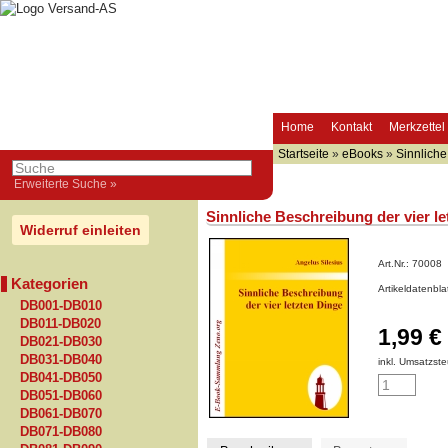
Home
Kontakt
Merkzettel
Startseite
»
eBooks
»
Sinnliche
Erweiterte Suche »
Sinnliche Beschreibung der vier le
Widerruf einleiten
Art.Nr.:
70008
Kategorien
Artikeldatenbl
DB001-DB010
DB011-DB020
1,99 €
DB021-DB030
DB031-DB040
inkl. Umsatzste
DB041-DB050
DB051-DB060
DB061-DB070
DB071-DB080