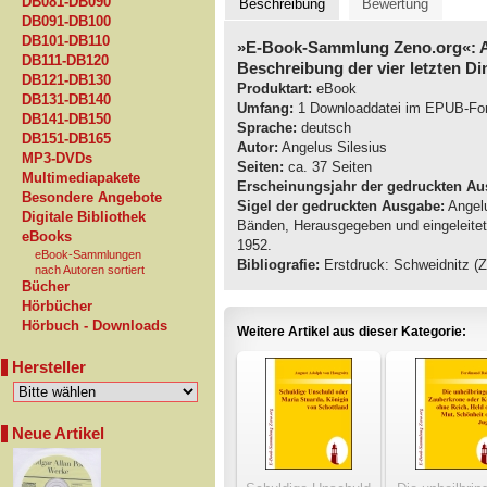
DB081-DB090
Beschreibung
Bewertung
DB091-DB100
DB101-DB110
»E-Book-Sammlung Zeno.org«: A
DB111-DB120
Beschreibung der vier letzten Di
DB121-DB130
Produktart:
eBook
DB131-DB140
Umfang:
1 Downloaddatei im EPUB-Fo
DB141-DB150
Sprache:
deutsch
DB151-DB165
Autor:
Angelus Silesius
MP3-DVDs
Seiten:
ca. 37 Seiten
Multimediapakete
Erscheinungsjahr der gedruckten Au
Besondere Angebote
Sigel der gedruckten Ausgabe:
Angelu
Digitale Bibliothek
Bänden, Herausgegeben und eingeleite
eBooks
1952.
eBook-Sammlungen
Bibliografie:
Erstdruck: Schweidnitz (Z
nach Autoren sortiert
Bücher
Hörbücher
Hörbuch - Downloads
Weitere Artikel aus dieser Kategorie:
Hersteller
Neue Artikel