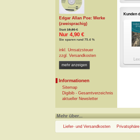
Kunden d
Edgar Allan Poe: Werke
(zweisprachig)
Statt
19,90 €
Nur 4,90 €
Sie sparen rund 75.4 %
inkl. Umsatzsteuer
zzgl.
Versandkosten
Lex
graphis
mehr anzeigen
Informationen
Sitemap
Digibib - Gesamtverzeichnis
aktueller Newsletter
Mehr über...
Liefer- und Versandkosten
Privatsphäre