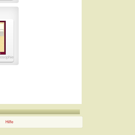
losophie
 China
Hilfe