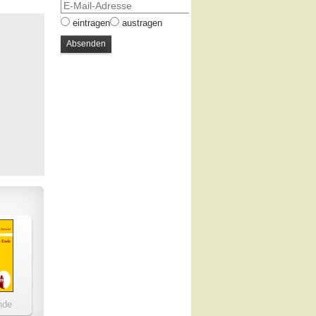
eintragen
austragen
nde