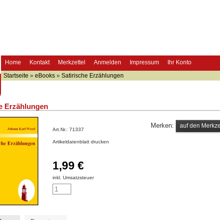
Home
Kontakt
Merkzettel
Anmelden
Impressum
Ihr Konto
Startseite
»
eBooks
»
Satirische Erzählungen
he Erzählungen
Merken:
Art.Nr.:
71337
Artikeldatenblatt drucken
1,99 €
inkl. Umsatzsteuer