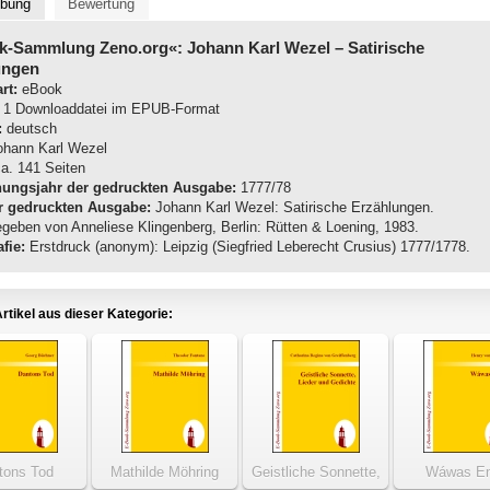
ibung
Bewertung
k-Sammlung Zeno.org«: Johann Karl Wezel
– Satirische
ungen
rt:
eBook
1 Downloaddatei im EPUB-Format
:
deutsch
hann Karl Wezel
a. 141 Seiten
nungsjahr der gedruckten Ausgabe:
1777/78
r gedruckten Ausgabe:
Johann Karl Wezel: Satirische Erzählungen.
geben von Anneliese Klingenberg, Berlin: Rütten & Loening, 1983.
fie:
Erstdruck (anonym): Leipzig (Siegfried Leberecht Crusius) 1777/1778.
rtikel aus dieser Kategorie:
tons Tod
Mathilde Möhring
Geistliche Sonnette,
Wáwas E