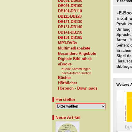
DB081-DB090
Beschre
DB091-DB100
DB101-DB110
»E-Boo
DB111-DB120
Erzähl
DB121-DB130
Produkta
DB131-DB140
Umfang:
DB141-DB150
Sprache
DB151-DB165
Autor:
Jo
MP3-DVDs
Seiten:
c
Multimediapakete
Erschei
Besondere Angebote
Sigel de
Digitale Bibliothek
Herausge
eBooks
Bibliogra
eBook-Sammlungen
nach Autoren sortiert
Bücher
Hörbücher
Weitere A
Hörbuch - Downloads
Hersteller
Neue Artikel
Dan