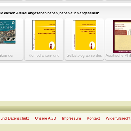
Lieder und Gedichte
ie diesen Artikel angesehen haben, haben auch angesehen:
ikon der
Komödianten- und
Selbstbiographie des
Asiatische Phi
chen Künste
Spitzbubengeschichten
Barthold Heinrich
- Indien und
Brockes
 und Datenschutz
Unsere AGB
Impressum
Kontakt
Widerrufsrecht