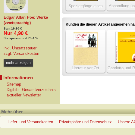
Spaziergänge eines
Abhandlung üb
Wiener Poeten
Ursprung der S
Edgar Allan Poe: Werke
(zweisprachig)
Kunden die diesen Artikel angesehen h
Statt
19,90 €
Nur 4,90 €
Sie sparen rund 75.4 %
inkl. Umsatzsteuer
zzgl.
Versandkosten
mehr anzeigen
Literatur vor Ort
Gabriotto und R
Informationen
Sitemap
Digibib - Gesamtverzeichnis
aktueller Newsletter
Mehr über...
Liefer- und Versandkosten
Privatsphäre und Datenschutz
Unsere 