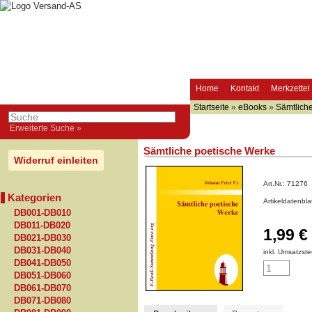
Home
Kontakt
Merkzettel
Startseite
»
eBooks
»
Sämtlich
Erweiterte Suche »
Sämtliche poetische Werke
Widerruf einleiten
Art.Nr.:
71276
Kategorien
Artikeldatenbl
DB001-DB010
DB011-DB020
1,99 €
DB021-DB030
DB031-DB040
inkl. Umsatzste
DB041-DB050
DB051-DB060
DB061-DB070
DB071-DB080