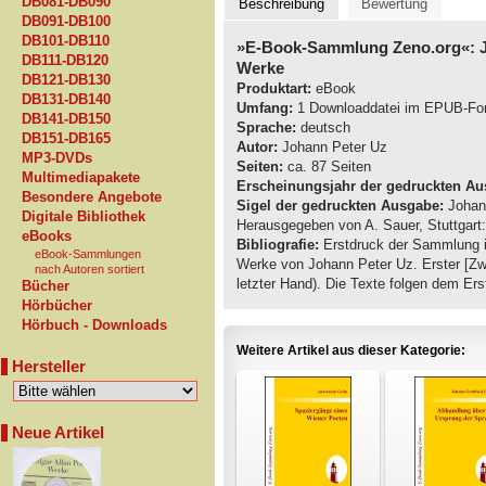
DB081-DB090
Beschreibung
Bewertung
DB091-DB100
DB101-DB110
»E-Book-Sammlung Zeno.org«: J
DB111-DB120
Werke
DB121-DB130
Produktart:
eBook
DB131-DB140
Umfang:
1 Downloaddatei im EPUB-Fo
DB141-DB150
Sprache:
deutsch
DB151-DB165
Autor:
Johann Peter Uz
MP3-DVDs
Seiten:
ca. 87 Seiten
Multimediapakete
Erscheinungsjahr der gedruckten Au
Besondere Angebote
Sigel der gedruckten Ausgabe:
Johann
Digitale Bibliothek
Herausgegeben von A. Sauer, Stuttgart
eBooks
Bibliografie:
Erstdruck der Sammlung i
eBook-Sammlungen
Werke von Johann Peter Uz. Erster [Zw
nach Autoren sortiert
letzter Hand). Die Texte folgen dem Ers
Bücher
Hörbücher
Hörbuch - Downloads
Weitere Artikel aus dieser Kategorie:
Hersteller
Neue Artikel