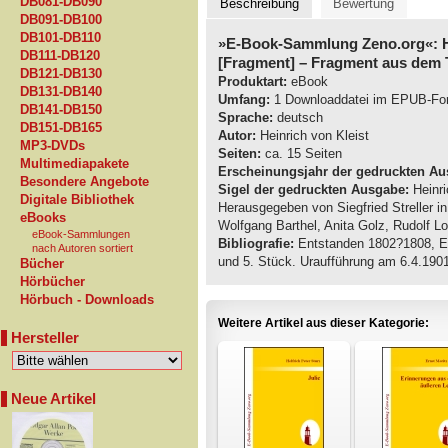
DB081-DB090
Beschreibung
Bewertung
DB091-DB100
DB101-DB110
»E-Book-Sammlung Zeno.org«: He
DB111-DB120
[Fragment] – Fragment aus dem 
DB121-DB130
Produktart:
eBook
DB131-DB140
Umfang:
1 Downloaddatei im EPUB-Fo
DB141-DB150
Sprache:
deutsch
DB151-DB165
Autor:
Heinrich von Kleist
MP3-DVDs
Seiten:
ca. 15 Seiten
Multimediapakete
Erscheinungsjahr der gedruckten Au
Besondere Angebote
Sigel der gedruckten Ausgabe:
Heinri
Digitale Bibliothek
Herausgegeben von Siegfried Streller 
eBooks
Wolfgang Barthel, Anita Golz, Rudolf L
eBook-Sammlungen
Bibliografie:
Entstanden 1802?1808, Ers
nach Autoren sortiert
und 5. Stück. Uraufführung am 6.4.1901 
Bücher
Hörbücher
Hörbuch - Downloads
Weitere Artikel aus dieser Kategorie:
Hersteller
Neue Artikel