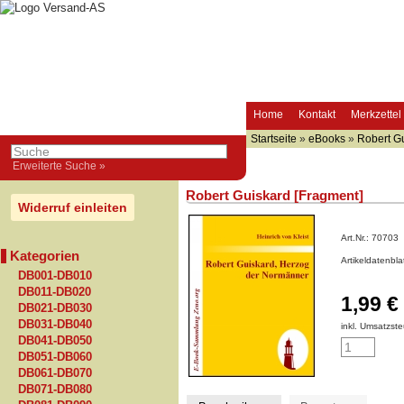
Home
Kontakt
Merkzettel
Startseite
»
eBooks
»
Robert Gu
Erweiterte Suche »
Robert Guiskard [Fragment]
Widerruf einleiten
Art.Nr.:
70703
Kategorien
Artikeldatenbl
DB001-DB010
DB011-DB020
1,99 €
DB021-DB030
DB031-DB040
inkl. Umsatzste
DB041-DB050
DB051-DB060
DB061-DB070
DB071-DB080