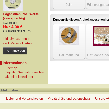
Julie
Erinnerungen a
äußeren Le
Edgar Allan Poe: Werke
(zweisprachig)
Kunden die diesen Artikel angesehen h
Statt
19,90 €
Nur 4,90 €
Sie sparen rund 75.4 %
inkl. Umsatzsteuer
zzgl.
Versandkosten
mehr anzeigen
Karl Marx und
Römische Gesc
Friedrich Engels:
Informationen
Ausgewählte Werke
Sitemap
Digibib - Gesamtverzeichnis
aktueller Newsletter
Mehr über...
Liefer- und Versandkosten
Privatsphäre und Datenschutz
Unsere 