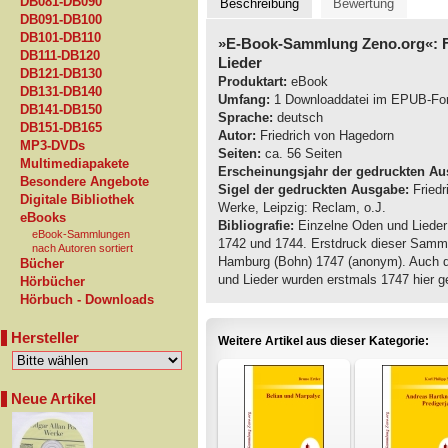
DB081-DB090
Beschreibung
Bewertung
DB091-DB100
DB101-DB110
»E-Book-Sammlung Zeno.org«: F
DB111-DB120
Lieder
DB121-DB130
Produktart:
eBook
DB131-DB140
Umfang:
1 Downloaddatei im EPUB-Fo
DB141-DB150
Sprache:
deutsch
DB151-DB165
Autor:
Friedrich von Hagedorn
MP3-DVDs
Seiten:
ca. 56 Seiten
Multimediapakete
Erscheinungsjahr der gedruckten Au
Besondere Angebote
Sigel der gedruckten Ausgabe:
Friedr
Digitale Bibliothek
Werke, Leipzig: Reclam, o.J.
eBooks
Bibliografie:
Einzelne Oden und Lieder
eBook-Sammlungen
1742 und 1744. Erstdruck dieser Samml
nach Autoren sortiert
Hamburg (Bohn) 1747 (anonym). Auch di
Bücher
und Lieder wurden erstmals 1747 hier g
Hörbücher
Hörbuch - Downloads
Hersteller
Weitere Artikel aus dieser Kategorie:
Neue Artikel