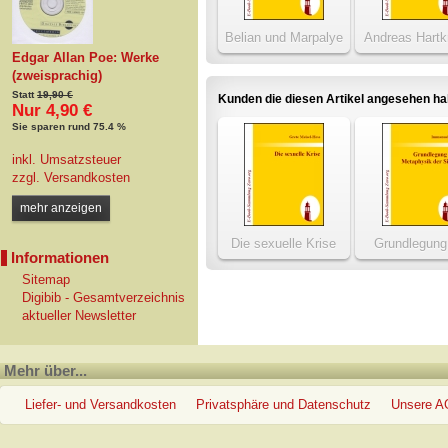
Belian und Marpalye
Andreas Hartk
Predigerja
Edgar Allan Poe: Werke
(zweisprachig)
Statt
19,90 €
Kunden die diesen Artikel angesehen h
Nur 4,90 €
Sie sparen rund 75.4 %
inkl. Umsatzsteuer
zzgl.
Versandkosten
mehr anzeigen
Die sexuelle Krise
Grundlegung
Informationen
Metaphysik der
Sitemap
Digibib - Gesamtverzeichnis
aktueller Newsletter
Mehr über...
Liefer- und Versandkosten
Privatsphäre und Datenschutz
Unsere 