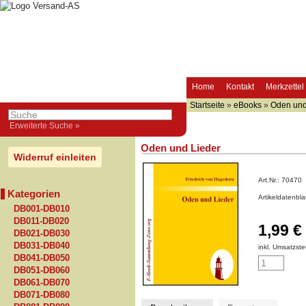
Home
Kontakt
Merkzettel
Startseite
»
eBooks
»
Oden und
Erweiterte Suche »
Oden und Lieder
Widerruf einleiten
Art.Nr.:
70470
Kategorien
Artikeldatenbl
DB001-DB010
DB011-DB020
1,99 €
DB021-DB030
DB031-DB040
inkl. Umsatzste
DB041-DB050
DB051-DB060
DB061-DB070
DB071-DB080