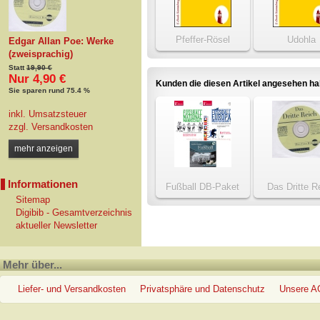
Pfeffer-Rösel
Udohla
Edgar Allan Poe: Werke
(zweisprachig)
Statt
19,90 €
Nur 4,90 €
Kunden die diesen Artikel angesehen h
Sie sparen rund 75.4 %
inkl. Umsatzsteuer
zzgl.
Versandkosten
mehr anzeigen
Informationen
Fußball DB-Paket
Das Dritte R
Sitemap
Digibib - Gesamtverzeichnis
aktueller Newsletter
Mehr über...
Liefer- und Versandkosten
Privatsphäre und Datenschutz
Unsere 