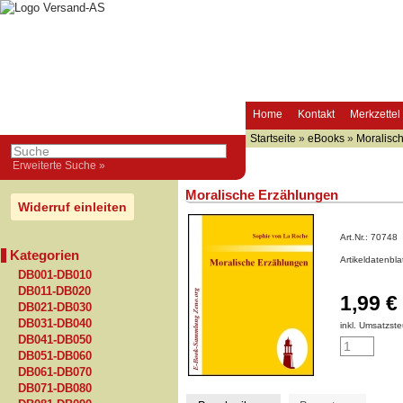
Home
Kontakt
Merkzettel
Startseite
»
eBooks
»
Moralisc
Erweiterte Suche »
Moralische Erzählungen
Widerruf einleiten
Art.Nr.:
70748
Kategorien
Artikeldatenbl
DB001-DB010
DB011-DB020
1,99 €
DB021-DB030
DB031-DB040
inkl. Umsatzste
DB041-DB050
DB051-DB060
DB061-DB070
DB071-DB080