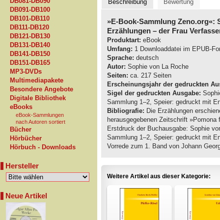
DB081-DB090
Beschreibung
Bewertung
DB091-DB100
DB101-DB110
»E-Book-Sammlung Zeno.org«: 
DB111-DB120
Erzählungen – der Frau Verfass
DB121-DB130
Produktart:
eBook
DB131-DB140
Umfang:
1 Downloaddatei im EPUB-Fo
DB141-DB150
Sprache:
deutsch
DB151-DB165
Autor:
Sophie von La Roche
MP3-DVDs
Seiten:
ca. 217 Seiten
Multimediapakete
Erscheinungsjahr der gedruckten Au
Besondere Angebote
Sigel der gedruckten Ausgabe:
Sophie
Digitale Bibliothek
Sammlung 1–2, Speier: gedruckt mit En
eBooks
Bibliografie:
Die Erzählungen erschien
eBook-Sammlungen
herausgegebenen Zeitschrift »Pomona f
nach Autoren sortiert
Erstdruck der Buchausgabe: Sophie vo
Bücher
Sammlung 1–2, Speier: gedruckt mit En
Hörbücher
Vorrede zum 1. Band von Johann Georg
Hörbuch - Downloads
Hersteller
Weitere Artikel aus dieser Kategorie:
Neue Artikel