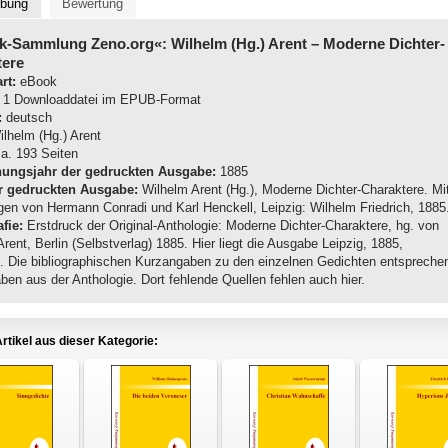
ibung
Bewertung
k-Sammlung Zeno.org«: Wilhelm (Hg.) Arent
– Moderne Dichter-
tere
rt:
eBook
1 Downloaddatei im EPUB-Format
:
deutsch
lhelm (Hg.) Arent
a. 193 Seiten
nungsjahr der gedruckten Ausgabe:
1885
r gedruckten Ausgabe:
Wilhelm Arent (Hg.), Moderne Dichter-Charaktere. Mi
ngen von Hermann Conradi und Karl Henckell, Leipzig: Wilhelm Friedrich, 1885
fie:
Erstdruck der Original-Anthologie: Moderne Dichter-Charaktere, hg. von
rent, Berlin (Selbstverlag) 1885. Hier liegt die Ausgabe Leipzig, 1885,
. Die bibliographischen Kurzangaben zu den einzelnen Gedichten entspreche
en aus der Anthologie. Dort fehlende Quellen fehlen auch hier.
rtikel aus dieser Kategorie: