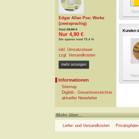
Sin
Edgar Allan Poe: Werke
(zweisprachig)
Statt
19,90 €
Kunden d
Nur 4,90 €
Sie sparen rund 75.4 %
inkl. Umsatzsteuer
zzgl.
Versandkosten
mehr anzeigen
Hand
Informationen
Kirche
Sitemap
Digibib - Gesamtverzeichnis
aktueller Newsletter
Mehr über...
Liefer- und Versandkosten
Privatsphäre