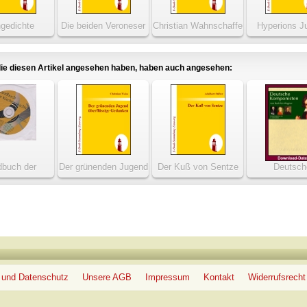
ngedichte
Die beiden Veroneser
Christian Wahnschaffe
Hyperions J
ie diesen Artikel angesehen haben, haben auch angesehen:
buch der
Der grünenden Jugend
Der Kuß von Sentze
Deutsch
ngeschichte
überflüssige
Komponiste
Gedanken
Bach bis W
 und Datenschutz
Unsere AGB
Impressum
Kontakt
Widerrufsrecht