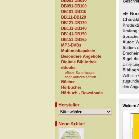
DB081-DB090
Beschre
DB091-DB100
DB101-DB110
»E-Boo
DB111-DB120
Charak
DB121-DB130
Produkta
DB131-DB140
Umfang:
DB141-DB150
Sprache
DB151-DB165
Autor:
Wi
MP3-DVDs
Seiten:
c
Multimediapakete
Erschei
Besondere Angebote
Sigel de
Digitale Bibliothek
Einleitu
eBooks
Bibliogra
eBook-Sammlungen
Wilhelm A
nach Autoren sortiert
zugrunde
Bücher
den Angab
Hörbücher
Hörbuch - Downloads
Hersteller
Weitere A
Neue Artikel