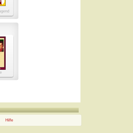
ugend
e
n von
agner
Hilfe