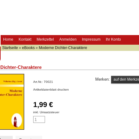
Home
Kontakt
Merkzettel
Anmelden
Impressum
Ihr Konto
Startseite
»
eBooks
»
Moderne Dichter-Charaktere
Dichter-Charaktere
Merken:
Art.Nr.:
70021
Artikeldatenblatt drucken
1,99 €
inkl. Umsatzsteuer