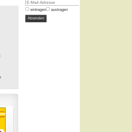
eintragen
austragen
t
.
n