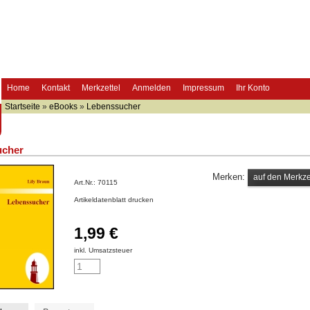
Home
Kontakt
Merkzettel
Anmelden
Impressum
Ihr Konto
Startseite
»
eBooks
»
Lebenssucher
ucher
Merken:
Art.Nr.:
70115
Artikeldatenblatt drucken
1,99 €
inkl. Umsatzsteuer