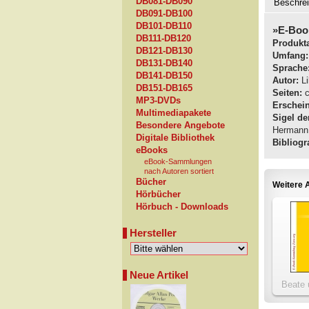
DB081-DB090
Beschre
DB091-DB100
DB101-DB110
»E-Boo
DB111-DB120
Produkta
DB121-DB130
Umfang:
DB131-DB140
Sprache
DB141-DB150
Autor:
Li
DB151-DB165
Seiten:
c
MP3-DVDs
Erschei
Multimediapakete
Sigel de
Besondere Angebote
Hermann
Digitale Bibliothek
Bibliogra
eBooks
eBook-Sammlungen
nach Autoren sortiert
Bücher
Weitere A
Hörbücher
Hörbuch - Downloads
Hersteller
Neue Artikel
Beate 