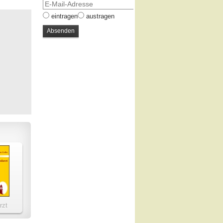
eintragen
austragen
rzt