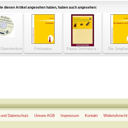
ie diesen Artikel angesehen haben, haben auch angesehen:
Opernlexikon
Fortunatus
Fauna Germanica -
Die Jungfra
Die Käfer des
Orlean
Deutschen Reiches
 und Datenschutz
Unsere AGB
Impressum
Kontakt
Widerrufsrecht