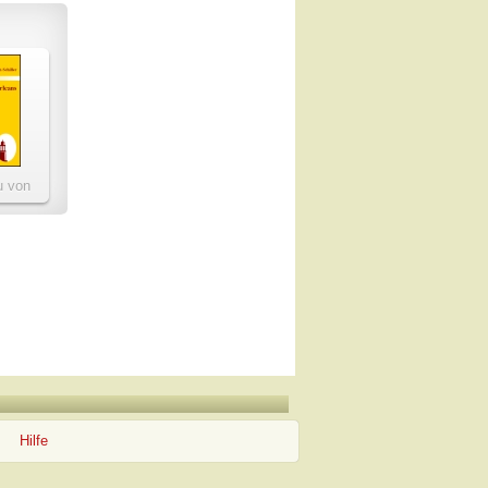
u von
s
Hilfe