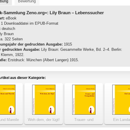
ibung
Bewertung
k-Sammlung Zeno.org«: Lily Braun
– Lebenssucher
rt:
eBook
1 Downloaddatei im EPUB-Format
:
deutsch
ly Braun
a. 322 Seiten
nungsjahr der gedruckten Ausgabe:
1915
r gedruckten Ausgabe:
Lily Braun: Gesammelte Werke, Bd. 2–4. Berlin:
 Klemm, 1922.
fie:
Erstdruck: München (Albert Langen) 1915.
rtikel aus dieser Kategorie:
und Mareile
Weh dem, der lügt!
Trauer- und
Ein Landa
Treugedichte