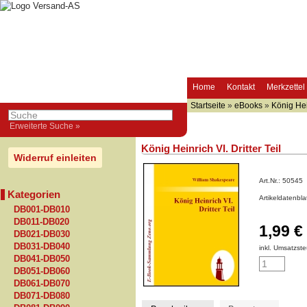
Home
Kontakt
Merkzettel
Startseite
»
eBooks
»
König Hein
Erweiterte Suche »
König Heinrich VI. Dritter Teil
Widerruf einleiten
Art.Nr.:
50545
Kategorien
Artikeldatenbl
DB001-DB010
DB011-DB020
1,99 €
DB021-DB030
DB031-DB040
inkl. Umsatzste
DB041-DB050
DB051-DB060
DB061-DB070
DB071-DB080