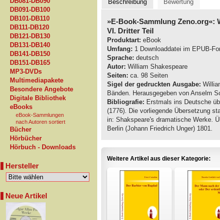
DB081-DB090
Beschreibung
Bewertung
DB091-DB100
DB101-DB110
»E-Book-Sammlung Zeno.org«: W
DB111-DB120
VI. Dritter Teil
DB121-DB130
Produktart:
eBook
DB131-DB140
Umfang:
1 Downloaddatei im EPUB-Fo
DB141-DB150
Sprache:
deutsch
DB151-DB165
Autor:
William Shakespeare
MP3-DVDs
Seiten:
ca. 98 Seiten
Multimediapakete
Sigel der gedruckten Ausgabe:
Willia
Besondere Angebote
Bänden. Herausgegeben von Anselm Schl
Digitale Bibliothek
Bibliografie:
Erstmals ins Deutsche üb
eBooks
(1776). Die vorliegende Übersetzung s
eBook-Sammlungen
in: Shakspeare's dramatische Werke. Ü
nach Autoren sortiert
Berlin (Johann Friedrich Unger) 1801.
Bücher
Hörbücher
Hörbuch - Downloads
Weitere Artikel aus dieser Kategorie:
Hersteller
Neue Artikel