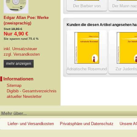
Der Barbier von
Der Mann nac
Bagdad
Uhr, oder d
ordentliche 
Edgar Allan Poe: Werke
(zweisprachig)
Kunden die diesen Artikel angesehen h
Statt
19,90 €
Nur 4,90 €
Sie sparen rund 75.4 %
inkl. Umsatzsteuer
zzgl.
Versandkosten
mehr anzeigen
Adriatische Rosemund
Zur Judenfr
Informationen
Sitemap
Digibib - Gesamtverzeichnis
aktueller Newsletter
Mehr über...
Liefer- und Versandkosten
Privatsphäre und Datenschutz
Unsere 