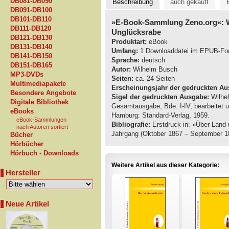
DB081-DB090
Beschreibung
auch gekauft
DB091-DB100
DB101-DB110
»E-Book-Sammlung Zeno.org«: 
DB111-DB120
Unglücksrabe
DB121-DB130
Produktart:
eBook
DB131-DB140
Umfang:
1 Downloaddatei im EPUB-Fo
DB141-DB150
Sprache:
deutsch
DB151-DB165
Autor:
Wilhelm Busch
MP3-DVDs
Seiten:
ca. 24 Seiten
Multimediapakete
Erscheinungsjahr der gedruckten Au
Besondere Angebote
Sigel der gedruckten Ausgabe:
Wilhel
Digitale Bibliothek
Gesamtausgabe, Bde. I-IV, bearbeitet 
eBooks
Hamburg: Standard-Verlag, 1959.
eBook-Sammlungen
Bibliografie:
Erstdruck in: »Über Land u
nach Autoren sortiert
Jahrgang (Oktober 1867 – September 186
Bücher
Hörbücher
Hörbuch - Downloads
Weitere Artikel aus dieser Kategorie:
Hersteller
Neue Artikel