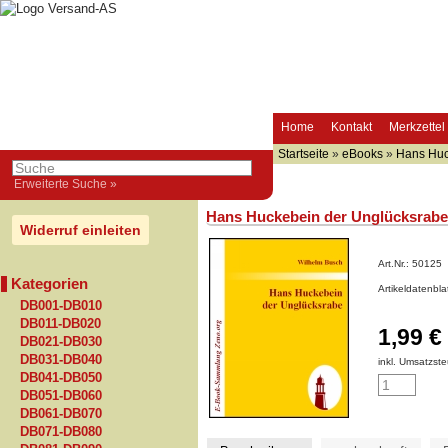
Home
Kontakt
Merkzettel
Startseite
»
eBooks
»
Hans Huc
Erweiterte Suche »
Hans Huckebein der Unglücksrabe
Widerruf einleiten
Art.Nr.:
50125
Kategorien
Artikeldatenbl
DB001-DB010
DB011-DB020
1,99 €
DB021-DB030
DB031-DB040
inkl. Umsatzste
DB041-DB050
DB051-DB060
DB061-DB070
DB071-DB080