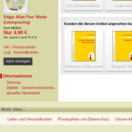
Der Schimmelreiter
Lieder ein
Lebendig
Edgar Allan Poe: Werke
(zweisprachig)
Kunden die diesen Artikel angesehen h
Statt
19,90 €
Nur 4,90 €
Sie sparen rund 75.4 %
inkl. Umsatzsteuer
zzgl.
Versandkosten
mehr anzeigen
Seltsame Leiden eines
Torquato Ta
Theaterdirektors
Informationen
Sitemap
Digibib - Gesamtverzeichnis
aktueller Newsletter
Mehr über...
Liefer- und Versandkosten
Privatsphäre und Datenschutz
Unsere 