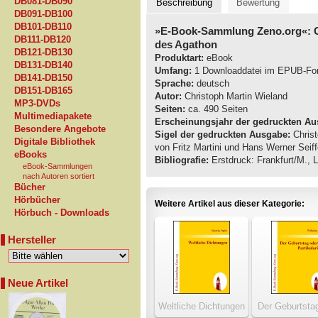
DB081-DB090
Beschreibung
Bewertung
DB091-DB100
DB101-DB110
»E-Book-Sammlung Zeno.org«: C
DB111-DB120
des Agathon
DB121-DB130
Produktart:
eBook
DB131-DB140
Umfang:
1 Downloaddatei im EPUB-Fo
DB141-DB150
Sprache:
deutsch
DB151-DB165
Autor:
Christoph Martin Wieland
MP3-DVDs
Seiten:
ca. 490 Seiten
Multimediapakete
Erscheinungsjahr der gedruckten Au
Besondere Angebote
Sigel der gedruckten Ausgabe:
Christ
Digitale Bibliothek
von Fritz Martini und Hans Werner Seiff
eBooks
Bibliografie:
Erstdruck: Frankfurt/M., L
eBook-Sammlungen
nach Autoren sortiert
Bücher
Hörbücher
Weitere Artikel aus dieser Kategorie:
Hörbuch - Downloads
Hersteller
Neue Artikel
Weltliche Dichtungen
Der Geburtsta