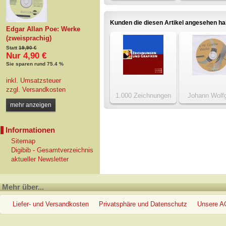
Die Partikular
Kunden die diesen Artikel angesehen h
Edgar Allan Poe: Werke
(zweisprachig)
Statt
19,90 €
Nur 4,90 €
Sie sparen rund 75.4 %
inkl. Umsatzsteuer
zzgl.
Versandkosten
1.000 Zeichnungen
Johann Wolf
und 1.000 Grafiken
Goethe: We
mehr anzeigen
Informationen
Sitemap
Digibib - Gesamtverzeichnis
aktueller Newsletter
Mehr über...
Liefer- und Versandkosten
Privatsphäre und Datenschutz
Unsere 