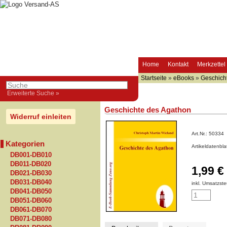
Home
Kontakt
Merkzettel
Startseite
»
eBooks
»
Geschich
Erweiterte Suche »
Geschichte des Agathon
Widerruf einleiten
Art.Nr.:
50334
Kategorien
Artikeldatenbl
DB001-DB010
DB011-DB020
1,99 €
DB021-DB030
DB031-DB040
inkl. Umsatzste
DB041-DB050
DB051-DB060
DB061-DB070
DB071-DB080