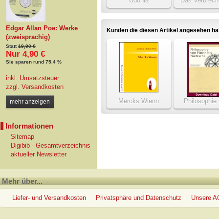
Udohla
Das Verbrech
Tavistock-Sq
Edgar Allan Poe: Werke
Kunden die diesen Artikel angesehen h
(zweisprachig)
Statt
19,90 €
Nur 4,90 €
Sie sparen rund 75.4 %
inkl. Umsatzsteuer
zzgl.
Versandkosten
Mercks Wienn
Philosophie
mehr anzeigen
Platon bis Nie
Informationen
Sitemap
Digibib - Gesamtverzeichnis
aktueller Newsletter
Mehr über...
Liefer- und Versandkosten
Privatsphäre und Datenschutz
Unsere 