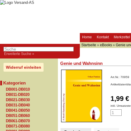
Home
Kontakt
Merkzettel
Startseite
»
eBooks
»
Genie un
Erweiterte Suche »
Genie und Wahnsinn
Widerruf einleiten
Art.Nr.:
70959
Kategorien
Artikeldatenbl
DB001-DB010
DB011-DB020
1,99 €
DB021-DB030
DB031-DB040
inkl. Umsatzste
DB041-DB050
DB051-DB060
DB061-DB070
DB071-DB080