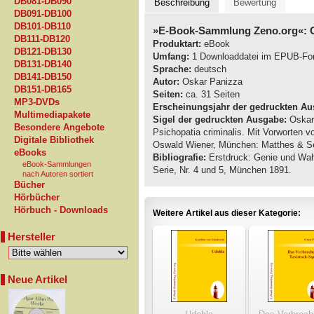
DB081-DB090
Beschreibung
Bewertung
DB091-DB100
DB101-DB110
»E-Book-Sammlung Zeno.org«: O
DB111-DB120
Produktart:
eBook
DB121-DB130
Umfang:
1 Downloaddatei im EPUB-Fo
DB131-DB140
Sprache:
deutsch
DB141-DB150
Autor:
Oskar Panizza
DB151-DB165
Seiten:
ca. 31 Seiten
MP3-DVDs
Erscheinungsjahr der gedruckten Au
Multimediapakete
Sigel der gedruckten Ausgabe:
Oskar 
Besondere Angebote
Psichopatia criminalis. Mit Vorworten 
Digitale Bibliothek
Oswald Wiener, München: Matthes & Se
eBooks
Bibliografie:
Erstdruck: Genie und Wahn
eBook-Sammlungen
Serie, Nr. 4 und 5, München 1891.
nach Autoren sortiert
Bücher
Hörbücher
Hörbuch - Downloads
Weitere Artikel aus dieser Kategorie:
Hersteller
Neue Artikel