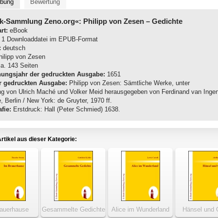
ibung
Bewertung
k-Sammlung Zeno.org«: Philipp von Zesen
– Gedichte
rt:
eBook
1 Downloaddatei im EPUB-Format
:
deutsch
ilipp von Zesen
a. 143 Seiten
nungsjahr der gedruckten Ausgabe:
1651
r gedruckten Ausgabe:
Philipp von Zesen: Sämtliche Werke, unter
ng von Ulrich Maché und Volker Meid herausgegeben von Ferdinand van Ingen
 Berlin / New York: de Gruyter, 1970 ff.
fie:
Erstdruck: Hall (Peter Schmied) 1638.
rtikel aus dieser Kategorie:
auerhause
Gesammelte Gedichte
Alice im Wunderland
Hänsel und 