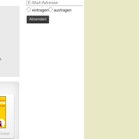
eintragen
austragen
,
Gretel