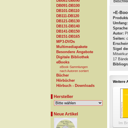
DB081-DB090
Beschre
DB091-DB100
DB101-DB110
»E-Boo
DB111-DB120
Produkta
DB121-DB130
Umfang:
DB131-DB140
Sprache
DB141-DB150
Autor:
Ph
DB151-DB165
Seiten:
c
MP3-DVDs
Erschei
Multimediapakete
Sigel de
Besondere Angebote
Mitwirku
Digitale Bibliothek
17 Bände,
eBooks
Bibliogra
eBook-Sammlungen
nach Autoren sortiert
Bücher
Hörbücher
Weitere A
Hörbuch - Downloads
Hersteller
Neue Artikel
Im Br