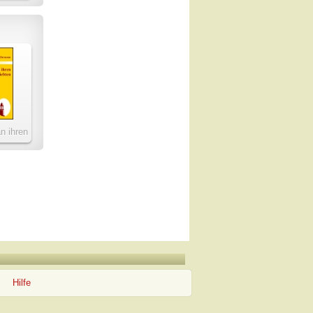
an ihren
en
Hilfe