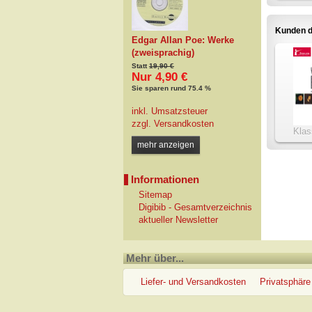
Kunden d
Edgar Allan Poe: Werke
(zweisprachig)
Statt
19,90 €
Nur 4,90 €
Sie sparen rund 75.4 %
inkl. Umsatzsteuer
zzgl.
Versandkosten
Klas
Prote
mehr anzeigen
Informationen
Sitemap
Digibib - Gesamtverzeichnis
aktueller Newsletter
Mehr über...
Liefer- und Versandkosten
Privatsphäre