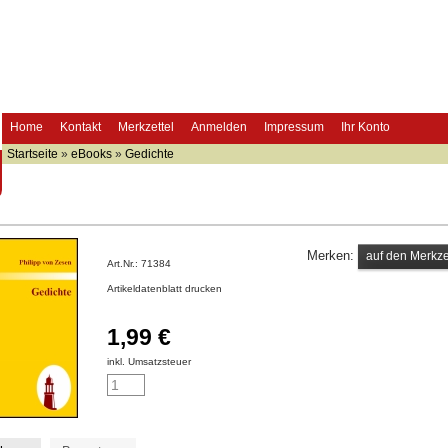
Home
Kontakt
Merkzettel
Anmelden
Impressum
Ihr Konto
Startseite
»
eBooks
»
Gedichte
Merken:
Art.Nr.:
71384
Artikeldatenblatt drucken
1,99 €
inkl. Umsatzsteuer