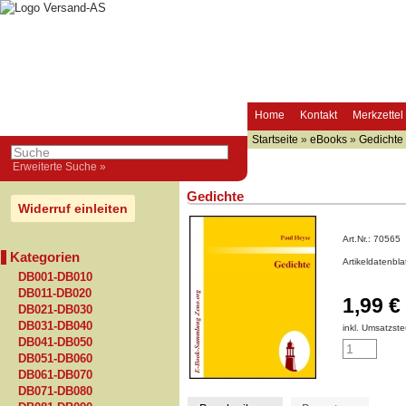
Home
Kontakt
Merkzettel
Startseite
»
eBooks
»
Gedichte
Erweiterte Suche »
Gedichte
Widerruf einleiten
Art.Nr.:
70565
Kategorien
Artikeldatenbl
DB001-DB010
DB011-DB020
1,99 €
DB021-DB030
DB031-DB040
inkl. Umsatzste
DB041-DB050
DB051-DB060
DB061-DB070
DB071-DB080