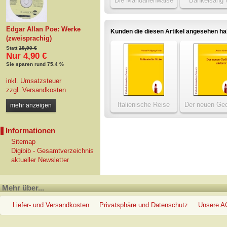
Die Mandanenwaise
Bänkelsang
Balzer auf de
Edgar Allan Poe: Werke
Kunden die diesen Artikel angesehen h
(zweisprachig)
Statt
19,90 €
Nur 4,90 €
Sie sparen rund 75.4 %
inkl. Umsatzsteuer
zzgl.
Versandkosten
Italienische Reise
Der neuen Ged
mehr anzeigen
anderer Te
Informationen
Sitemap
Digibib - Gesamtverzeichnis
aktueller Newsletter
Mehr über...
Liefer- und Versandkosten
Privatsphäre und Datenschutz
Unsere 