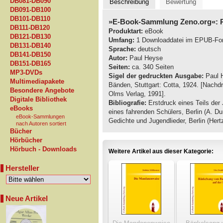
DB081-DB090
Beschreibung
Bewertung
DB091-DB100
DB101-DB110
»E-Book-Sammlung Zeno.org«: 
DB111-DB120
Produktart:
eBook
DB121-DB130
Umfang:
1 Downloaddatei im EPUB-Fo
DB131-DB140
Sprache:
deutsch
DB141-DB150
Autor:
Paul Heyse
DB151-DB165
Seiten:
ca. 340 Seiten
MP3-DVDs
Sigel der gedruckten Ausgabe:
Paul H
Multimediapakete
Bänden, Stuttgart: Cotta, 1924. [Nachd
Besondere Angebote
Olms Verlag, 1991].
Digitale Bibliothek
Bibliografie:
Erstdruck eines Teils der
eBooks
eines fahrenden Schülers, Berlin (A. D
eBook-Sammlungen
Gedichte und Jugendlieder, Berlin (Hert
nach Autoren sortiert
Bücher
Hörbücher
Hörbuch - Downloads
Weitere Artikel aus dieser Kategorie:
Hersteller
Neue Artikel