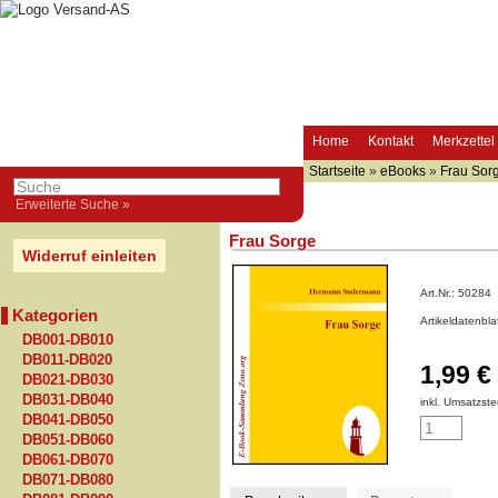
Home
Kontakt
Merkzettel
Startseite
»
eBooks
»
Frau Sor
Erweiterte Suche »
Frau Sorge
Widerruf einleiten
Art.Nr.:
50284
Kategorien
Artikeldatenbl
DB001-DB010
DB011-DB020
1,99 €
DB021-DB030
DB031-DB040
inkl. Umsatzste
DB041-DB050
DB051-DB060
DB061-DB070
DB071-DB080