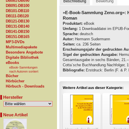
DB081-DB090
Beschreibung
Bewertung
DB091-DB100
DB101-DB110
»E-Book-Sammlung Zeno.org«:
DB111-DB120
Roman
DB121-DB130
Produktart:
eBook
DB131-DB140
Umfang:
1 Downloaddatei im EPUB-Fo
DB141-DB150
Sprache:
deutsch
DB151-DB165
Autor:
Hermann Sudermann
MP3-DVDs
Seiten:
ca. 236 Seiten
Multimediapakete
Erscheinungsjahr der gedruckten Au
Besondere Angebote
Sigel der gedruckten Ausgabe:
Herma
Digitale Bibliothek
Gesamtausgabe in sechs Bänden, 21.–25
eBooks
Cotta`sche Buchhandlung Nachfolger, 1
eBook-Sammlungen
Bibliografie:
Erstdruck: Berlin (F. & P
nach Autoren sortiert
Bücher
Hörbücher
Hörbuch - Downloads
Weitere Artikel aus dieser Kategorie:
Hersteller
Neue Artikel