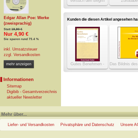
Versuch den Begriff
Zorobabe
der negativen Größen
in die Weltweisheit
Edgar Allan Poe: Werke
Kunden die diesen Artikel angesehen h
(zweisprachig)
Statt
19,90 €
Nur 4,90 €
Sie sparen rund 75.4 %
inkl. Umsatzsteuer
zzgl.
Versandkosten
Gutes Benehmen -
Das Bildnis des
mehr anzeigen
Anstandsbücher von
Gray
Knigge bis heute
Informationen
Sitemap
Digibib - Gesamtverzeichnis
aktueller Newsletter
Mehr über...
Liefer- und Versandkosten
Privatsphäre und Datenschutz
Unsere 