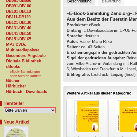
DB081-DB090
Beschreibung
Bewertung
DB091-DB100
DB101-DB110
»E-Book-Sammlung Zeno.org«: Ra
DB111-DB120
Aus dem Besitz der Fuerstin Ma
DB121-DB130
Produktart:
eBook
DB131-DB140
Umfang:
1 Downloaddatei im EPUB-Fo
DB141-DB150
Sprache:
deutsch
DB151-DB165
Autor:
Rainer Maria Rilke
MP3-DVDs
Seiten:
ca. 43 Seiten
Multimediapakete
Erscheinungsjahr der gedruckten Au
Besondere Angebote
Sigel der gedruckten Ausgabe:
Rainer
Digitale Bibliothek
vom Rilke-Archiv in Verbindung mit Rut
eBooks
6, Wiesbaden und Frankfurt a.M.: Insel
eBook-Sammlungen
Bibliografie:
Erstdruck: Leipzig (Insel)
nach Autoren sortiert
Bücher
Hörbücher
Hörbuch - Downloads
Weitere Artikel aus dieser Kategorie:
Hersteller
Neue Artikel