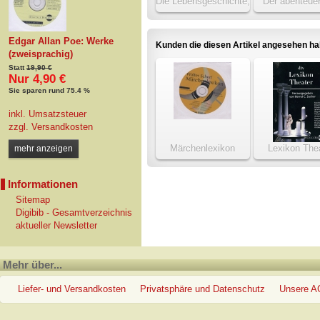
Die Lebensgeschichte,
Der abenteuer
Abenteuer,
Simplicissi
Erfahrungen und
Teutsch
Beobachtungen
Edgar Allan Poe: Werke
Kunden die diesen Artikel angesehen h
(zweisprachig)
Statt
19,90 €
Nur 4,90 €
Sie sparen rund 75.4 %
inkl. Umsatzsteuer
zzgl.
Versandkosten
Märchenlexikon
Lexikon The
mehr anzeigen
Informationen
Sitemap
Digibib - Gesamtverzeichnis
aktueller Newsletter
Mehr über...
Liefer- und Versandkosten
Privatsphäre und Datenschutz
Unsere 