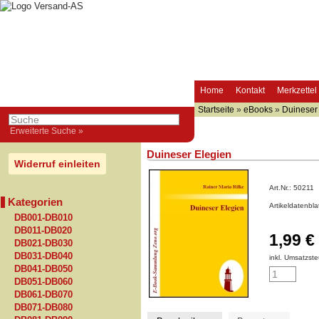
Home
Kontakt
Merkzettel
Startseite
»
eBooks
»
Duineser
Erweiterte Suche »
Duineser Elegien
Widerruf einleiten
Art.Nr.:
50211
Kategorien
Artikeldatenbl
DB001-DB010
DB011-DB020
1,99 €
DB021-DB030
DB031-DB040
inkl. Umsatzste
DB041-DB050
DB051-DB060
DB061-DB070
DB071-DB080