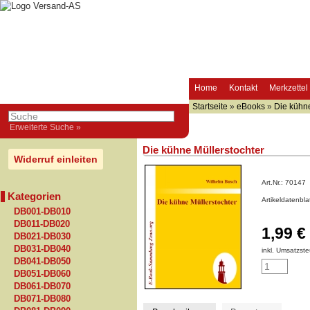
Home
Kontakt
Merkzettel
Startseite
»
eBooks
»
Die kühne
Erweiterte Suche »
Die kühne Müllerstochter
Widerruf einleiten
Art.Nr.:
70147
Kategorien
Artikeldatenbl
DB001-DB010
DB011-DB020
1,99 €
DB021-DB030
DB031-DB040
inkl. Umsatzste
DB041-DB050
DB051-DB060
DB061-DB070
DB071-DB080