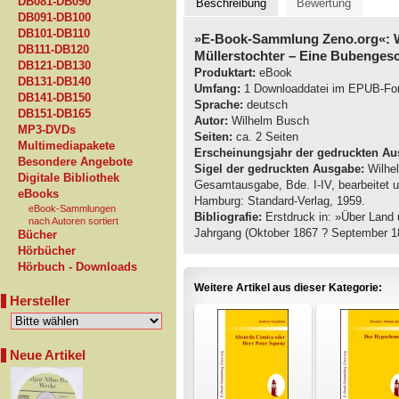
DB081-DB090
Beschreibung
Bewertung
DB091-DB100
DB101-DB110
»E-Book-Sammlung Zeno.org«: 
DB111-DB120
Müllerstochter – Eine Bubengesc
DB121-DB130
Produktart:
eBook
DB131-DB140
Umfang:
1 Downloaddatei im EPUB-Fo
DB141-DB150
Sprache:
deutsch
DB151-DB165
Autor:
Wilhelm Busch
MP3-DVDs
Seiten:
ca. 2 Seiten
Multimediapakete
Erscheinungsjahr der gedruckten Au
Besondere Angebote
Sigel der gedruckten Ausgabe:
Wilhel
Digitale Bibliothek
Gesamtausgabe, Bde. I-IV, bearbeitet 
eBooks
Hamburg: Standard-Verlag, 1959.
eBook-Sammlungen
Bibliografie:
Erstdruck in: »Über Land u
nach Autoren sortiert
Jahrgang (Oktober 1867 ? September 18
Bücher
Hörbücher
Hörbuch - Downloads
Weitere Artikel aus dieser Kategorie:
Hersteller
Neue Artikel