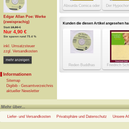
Absurda Comica oder
Der Hypochon
Herr Peter Squenz
Edgar Allan Poe: Werke
(zweisprachig)
Kunden die diesen Artikel angesehen h
Statt
19,90 €
Nur 4,90 €
Sie sparen rund 75.4 %
inkl. Umsatzsteuer
zzgl.
Versandkosten
mehr anzeigen
Reden Buddhas
Friedrich Schi
Werke
Informationen
Sitemap
Digibib - Gesamtverzeichnis
aktueller Newsletter
Mehr über...
Liefer- und Versandkosten
Privatsphäre und Datenschutz
Unsere 