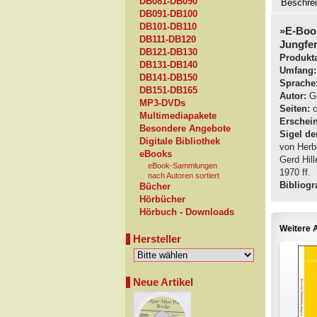
DB081-DB090
Beschre
DB091-DB100
DB101-DB110
»E-Boo
DB111-DB120
Jungfer
DB121-DB130
Produkta
DB131-DB140
Umfang:
DB141-DB150
Sprache
DB151-DB165
Autor:
Go
MP3-DVDs
Seiten:
c
Multimediapakete
Erschei
Besondere Angebote
Sigel de
Digitale Bibliothek
von Herb
eBooks
Gerd Hil
eBook-Sammlungen
1970 ff.
nach Autoren sortiert
Bibliogra
Bücher
Hörbücher
Hörbuch - Downloads
Weitere A
Hersteller
Neue Artikel