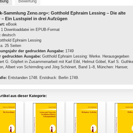
ibung
Bewertung
k-Sammlung Zeno.org«: Gotthold Ephraim Lessing
– Die alte
 – Ein Lustspiel in drei Aufzügen
rt:
eBook
1 Downloaddatei im EPUB-Format
:
deutsch
tthold Ephraim Lessing
a. 25 Seiten
nungsjahr der gedruckten Ausgabe:
1749
r gedruckten Ausgabe:
Gotthold Ephraim Lessing: Werke. Herausgegeben
ert G. Göpfert in Zusammenarbeit mit Karl Eibl, Helmut Göbel, Karl S. Guthk
len, Albert von Schirmding und Jörg Schönert, Band 1–8, München: Hanser,
fie:
Entstanden 1748. Erstdruck: Berlin 1749.
rtikel aus dieser Kategorie: