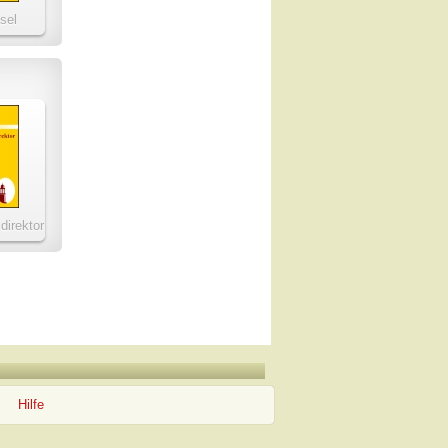
sel
direktor
Hilfe