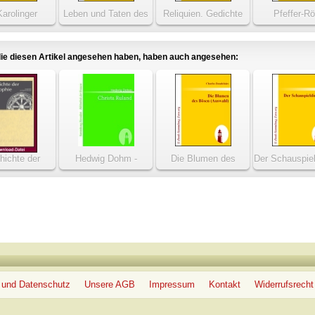
Karolinger
Leben und Taten des
Reliquien. Gedichte
Pfeffer-Rö
berühmten Ritters
Schnapphahnski
ie diesen Artikel angesehen haben, haben auch angesehen:
hichte der
Hedwig Dohm -
Die Blumen des
Der Schauspiel
losophie
Christa Ruland
Bösen (Auswahl)
 und Datenschutz
Unsere AGB
Impressum
Kontakt
Widerrufsrecht