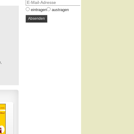
eintragen
austragen
e,