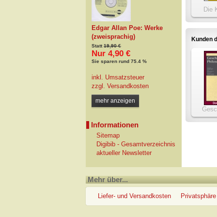
Die 
Edgar Allan Poe: Werke
(zweisprachig)
Kunden d
Statt
19,90 €
Nur 4,90 €
Sie sparen rund 75.4 %
inkl. Umsatzsteuer
zzgl.
Versandkosten
mehr anzeigen
Gesc
Phi
Informationen
Sitemap
Digibib - Gesamtverzeichnis
aktueller Newsletter
Mehr über...
Liefer- und Versandkosten
Privatsphäre