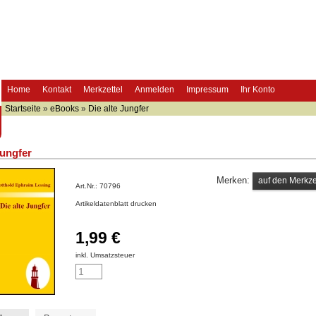
Home
Kontakt
Merkzettel
Anmelden
Impressum
Ihr Konto
Startseite
»
eBooks
»
Die alte Jungfer
Jungfer
Merken:
Art.Nr.:
70796
Artikeldatenblatt drucken
1,99 €
inkl. Umsatzsteuer