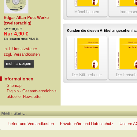
Münchhausen
Immense
Edgar Allan Poe: Werke
(zweisprachig)
Statt
19,90 €
Kunden die diesen Artikel angesehen h
Nur 4,90 €
Sie sparen rund 75.4 %
inkl. Umsatzsteuer
zzgl.
Versandkosten
mehr anzeigen
Der Büttnerbauer
Der Freisch
Informationen
Sitemap
Digibib - Gesamtverzeichnis
aktueller Newsletter
Mehr über...
Liefer- und Versandkosten
Privatsphäre und Datenschutz
Unsere 