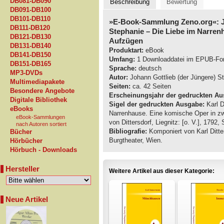
DB081-DB090
Beschreibung
Bewertung
DB091-DB100
DB101-DB110
»E-Book-Sammlung Zeno.org«: Jo
DB111-DB120
Stephanie
– Die Liebe im Narren
DB121-DB130
Aufzügen
DB131-DB140
Produktart:
eBook
DB141-DB150
Umfang:
1 Downloaddatei im EPUB-Fo
DB151-DB165
Sprache:
deutsch
MP3-DVDs
Autor:
Johann Gottlieb (der Jüngere) S
Multimediapakete
Seiten:
ca. 42 Seiten
Besondere Angebote
Erscheinungsjahr der gedruckten Au
Digitale Bibliothek
Sigel der gedruckten Ausgabe:
Karl D
eBooks
Narrenhause. Eine komische Oper in zw
eBook-Sammlungen
von Dittersdorf, Liegnitz: [o. V.], 1792,
nach Autoren sortiert
Bibliografie:
Komponiert von Karl Ditte
Bücher
Burgtheater, Wien.
Hörbücher
Hörbuch - Downloads
Hersteller
Weitere Artikel aus dieser Kategorie:
Neue Artikel