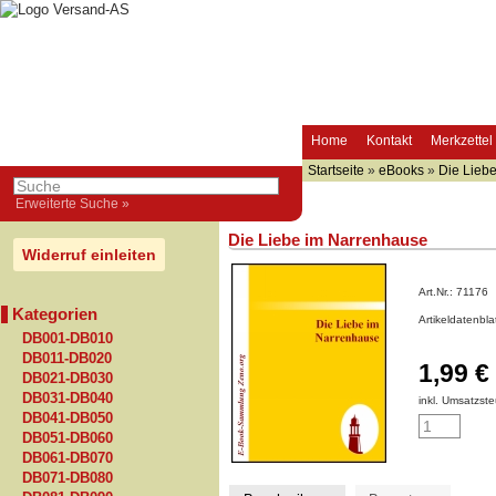
Home
Kontakt
Merkzettel
Startseite
»
eBooks
»
Die Lieb
Erweiterte Suche »
Die Liebe im Narrenhause
Widerruf einleiten
Art.Nr.:
71176
Kategorien
Artikeldatenbl
DB001-DB010
DB011-DB020
1,99 €
DB021-DB030
DB031-DB040
inkl. Umsatzste
DB041-DB050
DB051-DB060
DB061-DB070
DB071-DB080