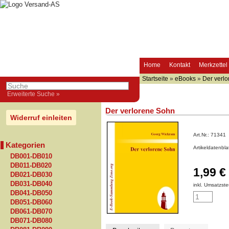
Home
Kontakt
Merkzettel
Startseite
»
eBooks
»
Der verl
Erweiterte Suche »
Der verlorene Sohn
Widerruf einleiten
Art.Nr.:
71341
Kategorien
Artikeldatenbl
DB001-DB010
DB011-DB020
1,99 €
DB021-DB030
DB031-DB040
inkl. Umsatzste
DB041-DB050
DB051-DB060
DB061-DB070
DB071-DB080