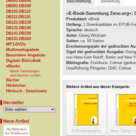
DB081-DB090
Beschreibung
Bewertung
DB091-DB100
DB101-DB110
»E-Book-Sammlung Zeno.org«: 
DB111-DB120
Produktart:
eBook
DB121-DB130
Umfang:
1 Downloaddatei im EPUB-Fo
DB131-DB140
Sprache:
deutsch
DB141-DB150
Autor:
Georg Wickram
DB151-DB165
Seiten:
ca. 50 Seiten
MP3-DVDs
Erscheinungsjahr der gedruckten Au
Multimediapakete
Sigel der gedruckten Ausgabe:
Georg
Besondere Angebote
von Hans-Gert Roloff, Berlin und New Y
Digitale Bibliothek
Bibliografie:
Erstdruck: Colmar (gedruc
eBooks
Uraufführung Pfingsten 1540, Colmar.
eBook-Sammlungen
nach Autoren sortiert
Bücher
Hörbücher
Weitere Artikel aus dieser Kategorie:
Hörbuch - Downloads
Hersteller
Neue Artikel
Selbstbiographie
Hans Dampf in