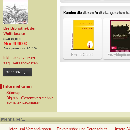
Gassen
Kunden die diesen Artikel angesehen h
Die Bibliothek der
Weltliteratur
Statt
49,90 €
Nur 9,90 €
Sie sparen rund 80.2 %
Emilia Galotti
Enzyklopädie
inkl. Umsatzsteuer
Eisenbahnwe
zzgl.
Versandkosten
1912-192
mehr anzeigen
Informationen
Sitemap
Digibib - Gesamtverzeichnis
aktueller Newsletter
Mehr über...
Liefer- und Versandkosten
Privatsphäre und Datenschutz
Unsere 