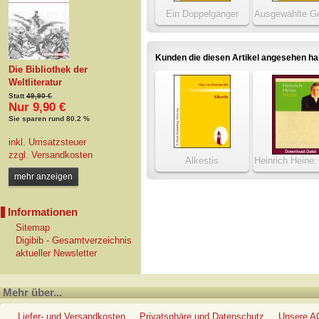
Ein Doppelgänger
Ausgewählte Ge
Kunden die diesen Artikel angesehen h
Die Bibliothek der
Weltliteratur
Statt
49,90 €
Nur 9,90 €
Sie sparen rund 80.2 %
inkl. Umsatzsteuer
zzgl.
Versandkosten
Alkestis
Heinrich Heine
mehr anzeigen
Informationen
Sitemap
Digibib - Gesamtverzeichnis
aktueller Newsletter
Mehr über...
Liefer- und Versandkosten
Privatsphäre und Datenschutz
Unsere 