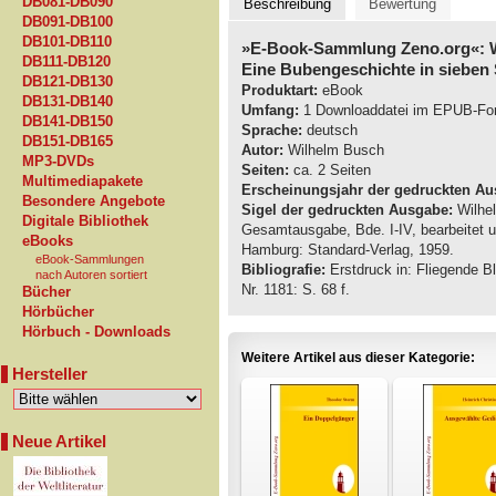
DB081-DB090
Beschreibung
Bewertung
DB091-DB100
DB101-DB110
»E-Book-Sammlung Zeno.org«: 
DB111-DB120
Eine Bubengeschichte in sieben 
DB121-DB130
Produktart:
eBook
DB131-DB140
Umfang:
1 Downloaddatei im EPUB-Fo
DB141-DB150
Sprache:
deutsch
DB151-DB165
Autor:
Wilhelm Busch
MP3-DVDs
Seiten:
ca. 2 Seiten
Multimediapakete
Erscheinungsjahr der gedruckten Au
Besondere Angebote
Sigel der gedruckten Ausgabe:
Wilhel
Digitale Bibliothek
Gesamtausgabe, Bde. I-IV, bearbeitet 
eBooks
Hamburg: Standard-Verlag, 1959.
eBook-Sammlungen
Bibliografie:
Erstdruck in: Fliegende B
nach Autoren sortiert
Nr. 1181: S. 68 f.
Bücher
Hörbücher
Hörbuch - Downloads
Weitere Artikel aus dieser Kategorie:
Hersteller
Neue Artikel