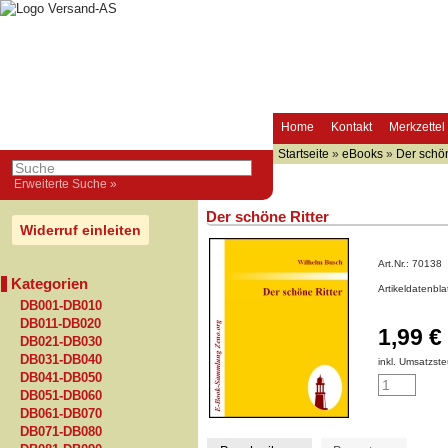
Home
Kontakt
Merkzettel
Startseite
»
eBooks
»
Der schön
Erweiterte Suche »
Der schöne Ritter
Widerruf einleiten
Art.Nr.:
70138
Kategorien
Artikeldatenbl
DB001-DB010
DB011-DB020
1,99 €
DB021-DB030
DB031-DB040
inkl. Umsatzste
DB041-DB050
DB051-DB060
DB061-DB070
DB071-DB080