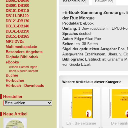
DB081-DB090
Beschreibung
Bewertung
DB091-DB100
DB101-DB110
»E-Book-Sammlung Zeno.org«: E
DB111-DB120
der Rue Morgue
DB121-DB130
Produktart:
eBook
DB131-DB140
Umfang:
1 Downloaddatei im EPUB-Fo
DB141-DB150
Sprache:
deutsch
DB151-DB165
Autor:
Edgar Allan Poe
MP3-DVDs
Seiten:
ca. 38 Seiten
Multimediapakete
Sigel der gedruckten Ausgabe:
Poe, E
Besondere Angebote
Ausgewählte Erzählungen. Übers. v. Gis
Digitale Bibliothek
Bibliografie:
Erstdruck in: Graham's Ma
eBooks
von Gisela Etzel.
eBook-Sammlungen
nach Autoren sortiert
Bücher
Hörbücher
Weitere Artikel aus dieser Kategorie:
Hörbuch - Downloads
Hersteller
Neue Artikel
Elsi, die seltsame
Die Famil