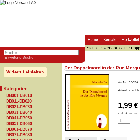
Home
Kontakt
Merkzettel
Startseite
»
eBooks
»
Der Dopp
Erweiterte Suche »
Der Doppelmord in der Rue Morg
Widerruf einleiten
Art.Nr.:
50056
Kategorien
Artikeldatenbl
DB001-DB010
DB011-DB020
1,99 €
DB021-DB030
DB031-DB040
inkl. Umsatzste
DB041-DB050
DB051-DB060
DB061-DB070
DB071-DB080