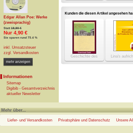
Magd
Schroffenst
Kunden die diesen Artikel angesehen h
Edgar Allan Poe: Werke
(zweisprachig)
Statt
19,90 €
Nur 4,90 €
Sie sparen rund 75.4 %
inkl. Umsatzsteuer
zzgl.
Versandkosten
Geschichte des
Lina's aufric
Altertums
Bekenntnisse o
mehr anzeigen
Freuden der W
Informationen
Sitemap
Digibib - Gesamtverzeichnis
aktueller Newsletter
Mehr über...
Liefer- und Versandkosten
Privatsphäre und Datenschutz
Unsere 