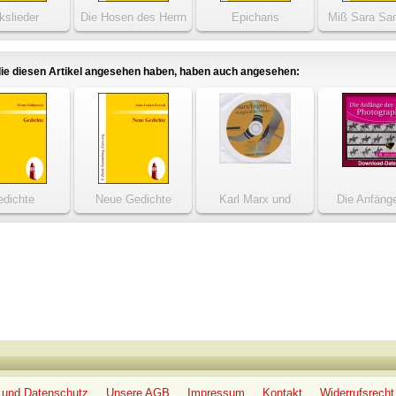
kslieder
Die Hosen des Herrn
Epicharis
Miß Sara Sa
von Bredow
ie diesen Artikel angesehen haben, haben auch angesehen:
dichte
Neue Gedichte
Karl Marx und
Die Anfäng
Friedrich Engels:
Photograp
Ausgewählte Werke
 und Datenschutz
Unsere AGB
Impressum
Kontakt
Widerrufsrecht