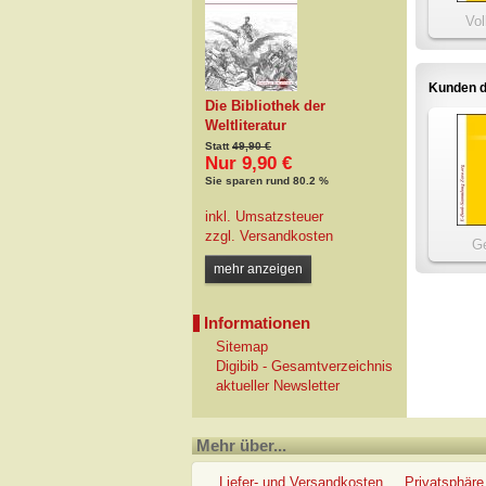
Vol
Kunden d
Die Bibliothek der
Weltliteratur
Statt
49,90 €
Nur 9,90 €
Sie sparen rund 80.2 %
inkl. Umsatzsteuer
zzgl.
Versandkosten
Ge
mehr anzeigen
Informationen
Sitemap
Digibib - Gesamtverzeichnis
aktueller Newsletter
Mehr über...
Liefer- und Versandkosten
Privatsphäre