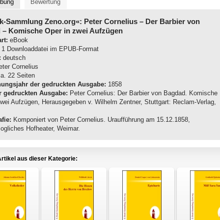
ibung
Bewertung
k-Sammlung Zeno.org«: Peter Cornelius
– Der Barbier von
 – Komische Oper in zwei Aufzügen
rt:
eBook
1 Downloaddatei im EPUB-Format
:
deutsch
ter Cornelius
a. 22 Seiten
nungsjahr der gedruckten Ausgabe:
1858
r gedruckten Ausgabe:
Peter Cornelius: Der Barbier von Bagdad. Komische
zwei Aufzügen, Herausgegeben v. Wilhelm Zentner, Stuttgart: Reclam-Verlag,
fie:
Komponiert von Peter Cornelius. Uraufführung am 15.12.1858,
ogliches Hofheater, Weimar.
rtikel aus dieser Kategorie: