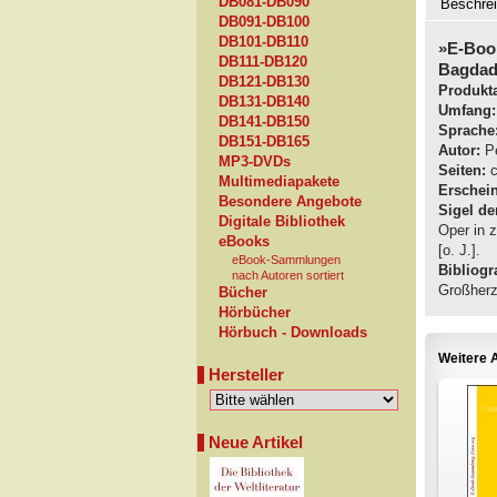
DB081-DB090
Beschre
DB091-DB100
DB101-DB110
»E-Boo
DB111-DB120
Bagdad
DB121-DB130
Produkta
DB131-DB140
Umfang:
DB141-DB150
Sprache
DB151-DB165
Autor:
Pe
MP3-DVDs
Seiten:
c
Multimediapakete
Erschei
Besondere Angebote
Sigel de
Digitale Bibliothek
Oper in 
eBooks
[o. J.].
eBook-Sammlungen
Bibliogra
nach Autoren sortiert
Großherz
Bücher
Hörbücher
Hörbuch - Downloads
Weitere A
Hersteller
Neue Artikel