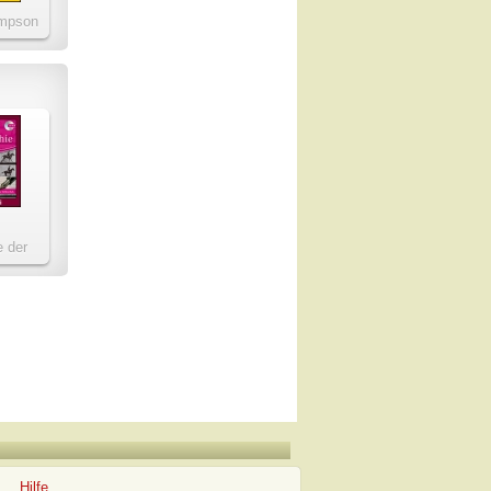
mpson
e der
hie
Hilfe