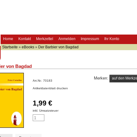
Home
Kontakt
Merkzettel
Anmelden
Impressum
Ihr Konto
Startseite
»
eBooks
»
Der Barbier von Bagdad
ier von Bagdad
Merken:
Art.Nr.:
70183
Artikeldatenblatt drucken
1,99 €
inkl. Umsatzsteuer