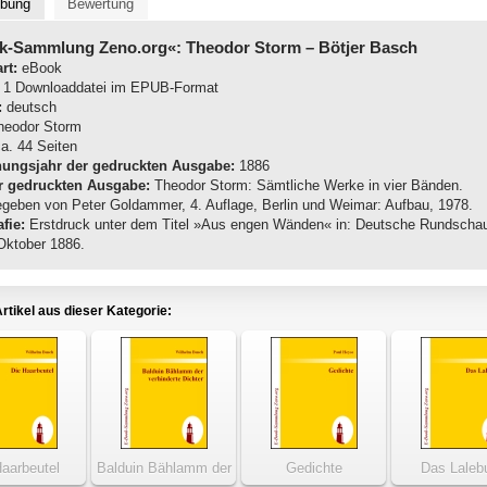
ibung
Bewertung
k-Sammlung Zeno.org«: Theodor Storm
– Bötjer Basch
rt:
eBook
1 Downloaddatei im EPUB-Format
:
deutsch
eodor Storm
a. 44 Seiten
nungsjahr der gedruckten Ausgabe:
1886
r gedruckten Ausgabe:
Theodor Storm: Sämtliche Werke in vier Bänden.
geben von Peter Goldammer, 4. Auflage, Berlin und Weimar: Aufbau, 1978.
fie:
Erstdruck unter dem Titel »Aus engen Wänden« in: Deutsche Rundscha
 Oktober 1886.
rtikel aus dieser Kategorie:
Haarbeutel
Balduin Bählamm der
Gedichte
Das Laleb