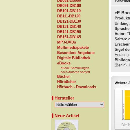
DB081-DB090
Beschre
DB091-DB100
DB101-DB110
»E-Boo
DB111-DB120
Produkta
DB121-DB130
Umfang:
DB131-DB140
Sprache
DB141-DB150
Autor:
Th
DB151-DB165
Seiten:
c
MP3-DVDs
Erschei
Multimediapakete
Sigel de
Besondere Angebote
Herausge
Digitale Bibliothek
Bibliogra
eBooks
(Berlin),
eBook-Sammlungen
nach Autoren sortiert
Bücher
Hörbücher
Weitere A
Hörbuch - Downloads
Hersteller
Neue Artikel
Die 