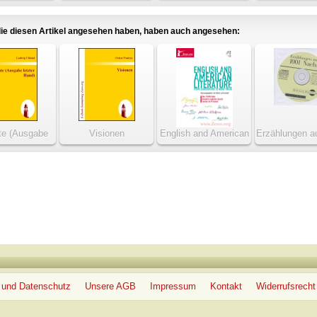
verhinderte Dichter
ie diesen Artikel angesehen haben, haben auch angesehen:
te (Ausgabe
Visionen
English and American
Erzählungen a
ter Hand)
Literature
Nacht
 und Datenschutz
Unsere AGB
Impressum
Kontakt
Widerrufsrecht