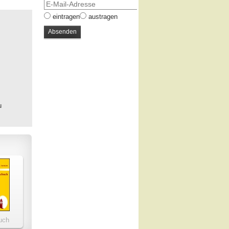
eintragen
austragen
u
uch