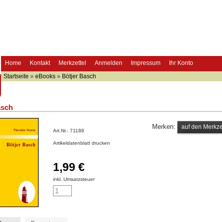
Home
Kontakt
Merkzettel
Anmelden
Impressum
Ihr Konto
Startseite
»
eBooks
»
Bötjer Basch
asch
Merken:
Art.Nr.:
71188
Artikeldatenblatt drucken
1,99 €
inkl. Umsatzsteuer