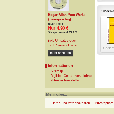
Kunden d
Edgar Allan Poe: Werke
(zweisprachig)
Statt
19,90 €
Nur 4,90 €
Sie sparen rund 75.4 %
inkl. Umsatzsteuer
zzgl.
Versandkosten
Gedich
letz
mehr anzeigen
Informationen
Sitemap
Digibib - Gesamtverzeichnis
aktueller Newsletter
Mehr über...
Liefer- und Versandkosten
Privatsphäre