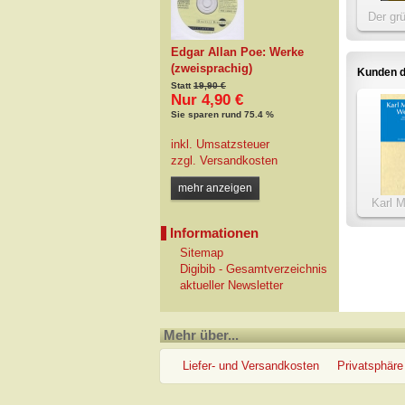
Der gr
[Zwei
Edgar Allan Poe: Werke
(zweisprachig)
Kunden d
Statt
19,90 €
Nur 4,90 €
Sie sparen rund 75.4 %
inkl. Umsatzsteuer
zzgl.
Versandkosten
mehr anzeigen
Karl 
Informationen
Sitemap
Digibib - Gesamtverzeichnis
aktueller Newsletter
Mehr über...
Liefer- und Versandkosten
Privatsphäre