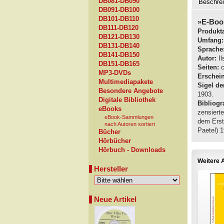
DB081-DB090
Beschre
DB091-DB100
DB101-DB110
»E-Boo
DB111-DB120
Produkta
DB121-DB130
Umfang:
DB131-DB140
Sprache
DB141-DB150
Autor:
Il
DB151-DB165
Seiten:
c
MP3-DVDs
Erschei
Multimediapakete
Sigel de
Besondere Angebote
1903.
Digitale Bibliothek
Bibliogra
eBooks
zensiert
eBook-Sammlungen
dem Erst
nach Autoren sortiert
Paetel) 
Bücher
Hörbücher
Hörbuch - Downloads
Weitere A
Hersteller
Neue Artikel