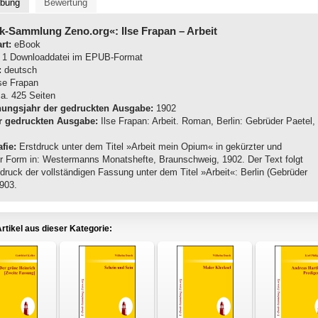
ibung
Bewertung
k-Sammlung Zeno.org«: Ilse Frapan
– Arbeit
rt:
eBook
1 Downloaddatei im EPUB-Format
:
deutsch
se Frapan
a. 425 Seiten
nungsjahr der gedruckten Ausgabe:
1902
r gedruckten Ausgabe:
Ilse Frapan: Arbeit. Roman, Berlin: Gebrüder Paetel,
fie:
Erstdruck unter dem Titel »Arbeit mein Opium« in gekürzter und
er Form in: Westermanns Monatshefte, Braunschweig, 1902. Der Text folgt
druck der vollständigen Fassung unter dem Titel »Arbeit«: Berlin (Gebrüder
1903.
rtikel aus dieser Kategorie: