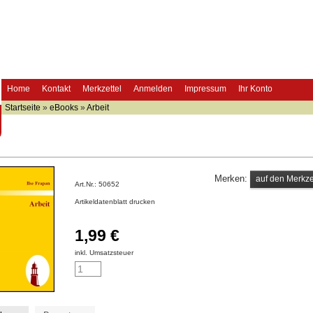
Home
Kontakt
Merkzettel
Anmelden
Impressum
Ihr Konto
Startseite
»
eBooks
»
Arbeit
Merken:
Art.Nr.:
50652
Artikeldatenblatt drucken
1,99 €
inkl. Umsatzsteuer