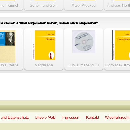
üne Heinrich
Schein und Sein
Maler Klecksel
Andreas Hart
te Fassung]
Predigerja
ie diesen Artikel angesehen haben, haben auch angesehen:
Mays Werke
Magdalena
Jubiläumsband 10
Dionysos-Dith
Jahre Digitale
Bibliothek
 und Datenschutz
Unsere AGB
Impressum
Kontakt
Widerrufsrecht