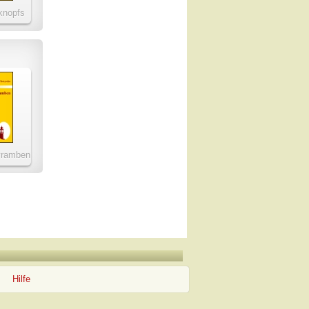
knopfs
hre
yramben
Hilfe