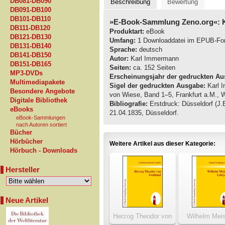
DB081-DB090
Beschreibung
Bewertung
DB091-DB100
DB101-DB110
»E-Book-Sammlung Zeno.org«: 
DB111-DB120
Produktart:
eBook
DB121-DB130
Umfang:
1 Downloaddatei im EPUB-Fo
DB131-DB140
Sprache:
deutsch
DB141-DB150
Autor:
Karl Immermann
DB151-DB165
Seiten:
ca. 152 Seiten
MP3-DVDs
Erscheinungsjahr der gedruckten Au
Multimediapakete
Sigel der gedruckten Ausgabe:
Karl 
Besondere Angebote
von Wiese, Band 1–5, Frankfurt a.M.,
Digitale Bibliothek
Bibliografie:
Erstdruck: Düsseldorf (J.
eBooks
21.04.1835, Düsseldorf.
eBook-Sammlungen
nach Autoren sortiert
Bücher
Hörbücher
Weitere Artikel aus dieser Kategorie:
Hörbuch - Downloads
Hersteller
Neue Artikel
Herzog Theodor von
Wilhelm Meis